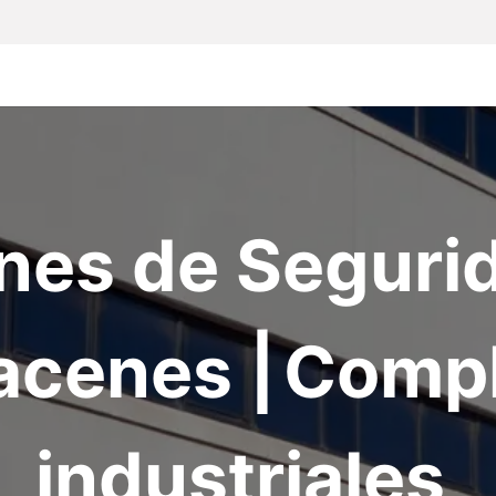
Inicio
Particulares
Empresas
Todos lo
nes de Seguri
acenes
|
Compl
industriales