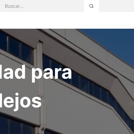
s Servicios
Faq
Blog
Área Privada
dad para
ejos