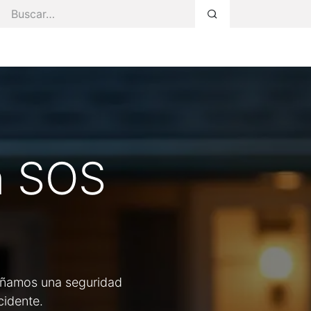
s Servicios
Faq
Blog
Área Privada
n SOS
señamos una seguridad
cidente.